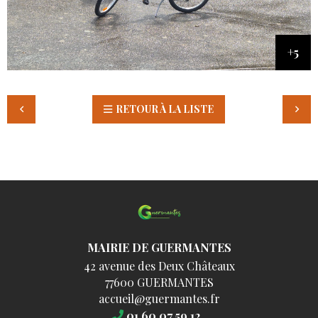
RETOUR À LA LISTE
MAIRIE DE GUERMANTES
42 avenue des Deux Châteaux
77600 GUERMANTES
accueil@guermantes.fr
01 60 07 59 12