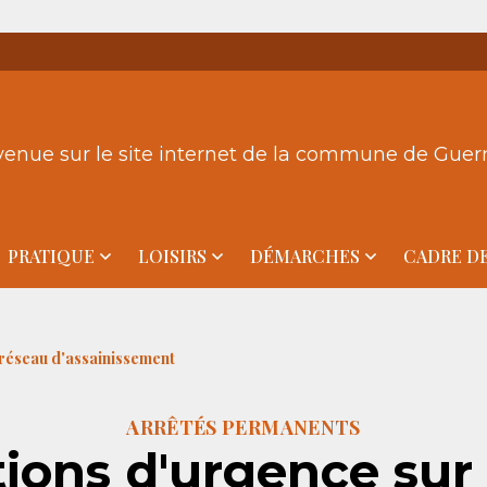
venue sur le site internet de la commune de Gue
PRATIQUE
LOISIRS
DÉMARCHES
CADRE DE
 réseau d'assainissement
ARRÊTÉS PERMANENTS
tions d'urgence sur 