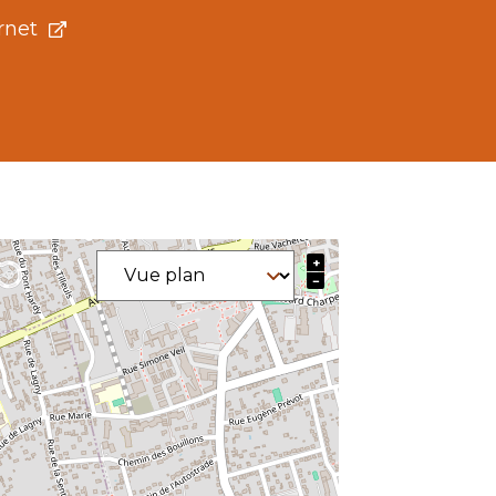
rnet
+
−