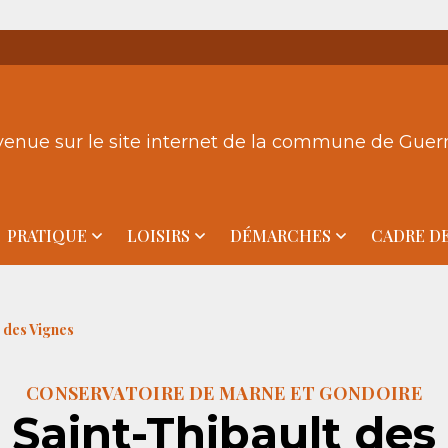
venue sur le site internet de la commune de Gue
PRATIQUE
LOISIRS
DÉMARCHES
CADRE DE
 des Vignes
CONSERVATOIRE DE MARNE ET GONDOIRE
e Saint-Thibault des